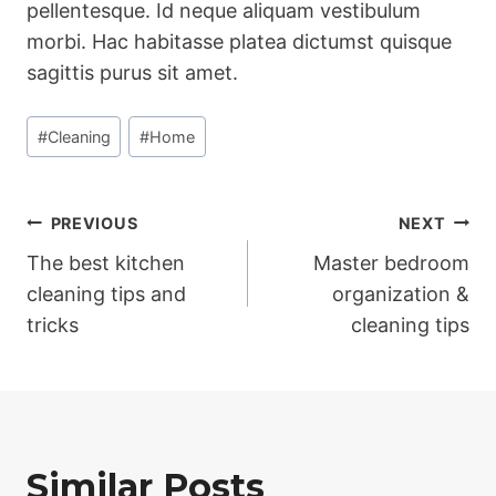
pellentesque. Id neque aliquam vestibulum
morbi. Hac habitasse platea dictumst quisque
sagittis purus sit amet.
Post
#
Cleaning
#
Home
Tags:
Post
PREVIOUS
NEXT
The best kitchen
Master bedroom
navigation
cleaning tips and
organization &
tricks
cleaning tips
Similar Posts